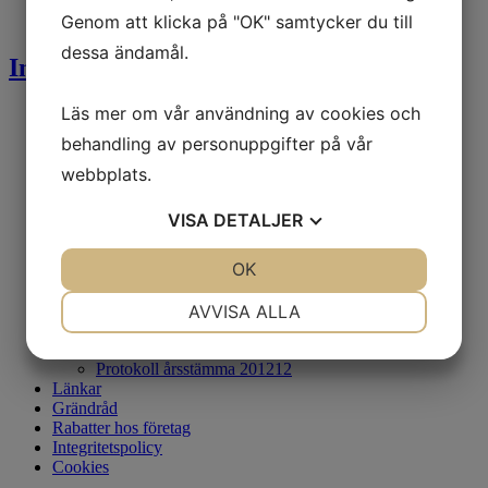
Cookies
Genom att klicka på "OK" samtycker du till
Bilder
dessa ändamål.
Information/Kontakt
Läs mer om vår användning av cookies och
Kontakt
Mötesprotokoll
behandling av personuppgifter på vår
Protokoll årsstämma 2025
Årsbesked ränta 2024
webbplats.
Protokoll årsstämma 240429
Årsbesked ränta 2023
VISA
DETALJER
Protokoll årsstämma 230426
Årsbesked ränta 2022
JA
NEJ
OK
JA
NEJ
Protokoll årsstämma 220427
Årsbesked ränta 2021
NÖDVÄNDIG
INSTÄLLNINGAR
Informationsblad
AVVISA ALLA
Handbok Motorvärmare
JA
NEJ
JA
NEJ
Protokoll årsstämma 210430
Protokoll årsstämma 201212
MARKNADSFÖRING
STATISTIK
Länkar
Grändråd
Rabatter hos företag
Integritetspolicy
Cookies