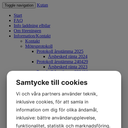
Kutan
Toggle navigation
Start
FAQ
Info laddning elbilar
Om föreningen
Information/Kontakt
Kontakt
Mötesprotokoll
Protokoll årsstämma 2025
Årsbesked ränta 2024
Protokoll årsstämma 240429
Årsbesked ränta 2023
Protokoll årsstämma 230426
Årsbesked ränta 2022
Samtycke till cookies
Protokoll årsstämma 220427
Årsbesked ränta 2021
Informationsblad
Vi och våra partners använder teknik,
Protokoll årsstämma 210430
inklusive cookies, för att samla in
Protokoll årsstämma 201212
Länkar
information om dig för olika ändamål,
Grändråd
inklusive: bättre användarupplevelse,
Rabatter hos företag
Integritetspolicy
funktionalitet, statistik och marknadsföring.